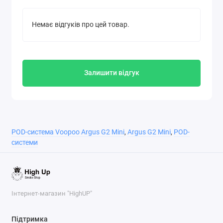
кальянної (RDL).
Потужність:
Діапазон вихідної потужності
Немає відгуків про цей товар.
становить від 5 до 30 Вт, автоматично
підлаштовуючись під встановлений картридж.
Картриджі:
Використовуються поліпшені
картриджі Argus з верхньою заправкою (Top Fill),
Залишити відгук
які відрізняються хорошою передачею смаку і
захистом від протікання завдяки технології iCOSM.
Об'єм картриджа може становити 2 мл (в TPD
регіонах) або 3 мл.
Сумісність:
Пристрій сумісний з усією широкою
POD-система Voopoo Argus G2 Mini
,
Argus G2 Mini
,
POD-
системи
лінійкою картриджів Argus Pod, включаючи ті, які
використовують змінні випарники ITO.
Технічні характеристики
Розміри:
115 x 25.6 x 13.4 мм
Інтернет-магазин "HighUP"
Матеріал корпусу:
Алюмінієвий сплав
Ємність акумулятора:
1200 мАг (вбудований)
Підтримка