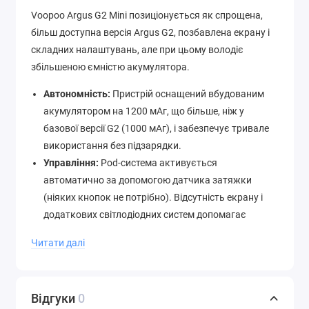
Voopoo Argus G2 Mini позиціонується як спрощена,
більш доступна версія Argus G2, позбавлена екрану і
складних налаштувань, але при цьому володіє
збільшеною ємністю акумулятора.
Автономність:
Пристрій оснащений вбудованим
акумулятором на 1200 мАг, що більше, ніж у
базової версії G2 (1000 мАг), і забезпечує тривале
використання без підзарядки.
Управління:
Pod-система активується
автоматично за допомогою датчика затяжки
(ніяких кнопок не потрібно). Відсутність екрану і
додаткових світлодіодних систем допомагає
економити заряд батареї.
Читати далі
Регулювання затяжки:
Незважаючи на простоту,
присутній зручний повзунок для регулювання
потоку повітря, що дозволяє налаштувати
Відгуки
0
затяжку від тугої сигаретної (MTL) до обмеженої