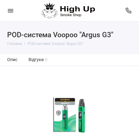
POD-система Voopoo "Argus G3"
Головна
POD-система Voopoo "Argus G3"
Опис
Відгуки
0