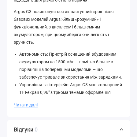
Argus G3 позиціонується як наступний крок після
базових моделей Argus: більш «розумний» і
функціональний, з дисплеєм і більш ємним
акумулятором, при цьому зберігаючи легкість і
зручність.
Автономність: Пристрій оснащений вбудованим
акумулятором на 1500 мАг — помітно більше в
порівнянні з попередніми моделями — що
забезпечує тривале використання між зарядками.
Управління та інтерфейс: Argus G3 має кольоровий
TFT-екран 0,96″ з трьома темами оформлення
(наприклад, SMART / SPORT / MUSIC) і анімаціями,
Читати далі
що робить використання більш наочним та
індивідуальним.
Регулювання затяжки: Є зручний слайдер для
Відгуки
0
регулювання потоку повітря. Можна налаштувати