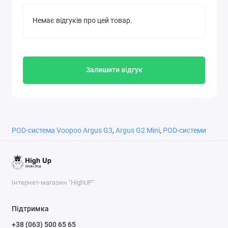
затяжку від більш щільної (MTL) до більш вільної —
RDL/RDTL.
Немає відгуків про цей товар.
Потужність: Діапазон вихідної потужності
становить 5–30 Вт, що дозволяє гнучко підібрати
рівень під конкретний картридж або переваги
користувача.
Залишити відгук
Картриджі: Використовуються картриджі ARGUS
Pod (Top Fill Cartridge V2) з верхньою заправкою,
що мають вдосконалений дизайн, який забезпечує
надійний захист від протікання і зручність
заправки. У комплекті зазвичай йдуть версії з
POD-система Voopoo Argus G3
,
Argus G2 Mini
,
POD-системи
опором 0,4 Ω і 0,7 Ω.
Сумісність: Argus G3 сумісний з усією лінійкою
ARGUS Pod — включаючи офіційні картриджі, а
також порожні Pod-модулі для установки змінних
Інтернет-магазин "HighUP"
ITO-випарників.
Підтримка
Технічні характеристики
+38 (063) 500 65 65