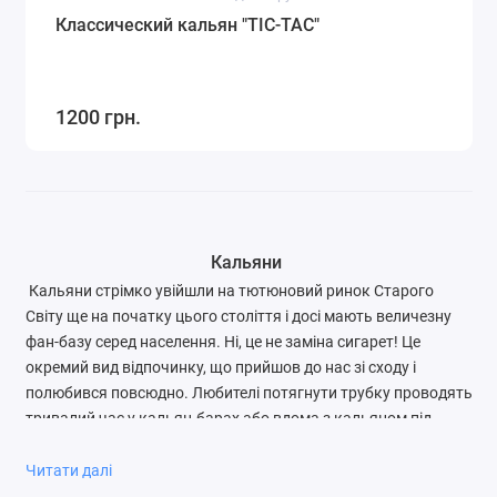
Классический кальян "TIC-TAC"
1200 грн.
Кальяни
Кальяни стрімко увійшли на тютюновий ринок Старого
Світу ще на початку цього століття і досі мають величезну
фан-базу серед населення. Ні, це не заміна сигарет! Це
окремий вид відпочинку, що прийшов до нас зі сходу і
полюбився повсюдно. Любителі потягнути трубку проводять
тривалий час у кальян-барах або вдома з кальяном під
боком. Здебільшого кожен кальян складається з таких
частин, як посудина, куди наливають рідину, люлька для
Читати далі
куріння, мундштук і так звана "верхівка", але кількість і