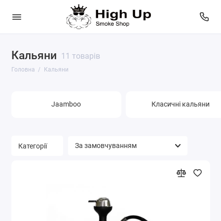
Кальяни
Jaamboo
11 товарів
Головна
Кальяни
Класичні кальяни
Скляні кальяни
Jaamboo
Класичні кальяни
Показати все
Категорії