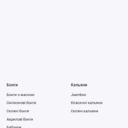
Бонги
Кальяни
Бонги з маскою
Jaamboo
Силіконові бонги
Класичні кальяни
Скляні бонги
Скляні кальяни
Акрилові бонги
Баблери