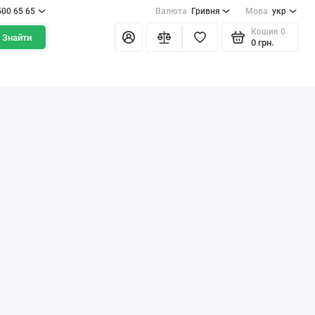
500 65 65
Валюта
Гривня
Мова
укр
Кошик
0
Знайти
0 грн.