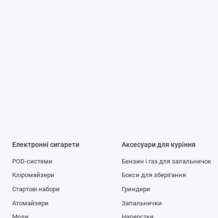
Електронні сигарети
Аксесуари для куріння
POD-системи
Бензин і газ для запальничок
Кліромайзери
Бокси для зберігання
Стартові набори
Гриндери
Атомайзери
Запальнички
Моди
Наперстки