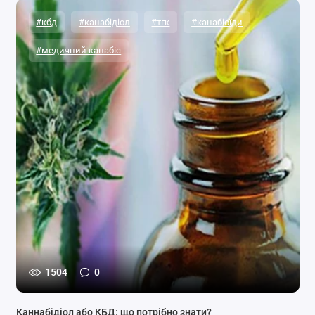
#кбд
#канабідіол
#тгк
#канабіоїди
#медичний канабіс
1504
0
Каннабідіол або КБД: що потрібно знати?