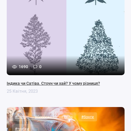
1690
0
Індика чи Сатіва. Стоун чи хай? У чому різниця?
25 Квітня, 2023
#скло
#боросилікатне скло
#бонги
#трубки