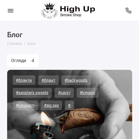
Блог
Головна
Блог
Огляди
4
#бланти
#блант
#backwoods
#swishers sweets
#juicy j
#kingpin
#kingpalm
#zig zag
#