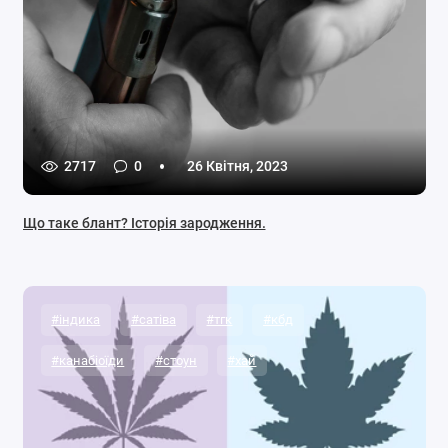
2717
0
26 Квітня, 2023
Що таке блант? Історія зародження.
#індика
#сатіва
#тгк
#кбд
#канабіоїди
#стоун
#хай